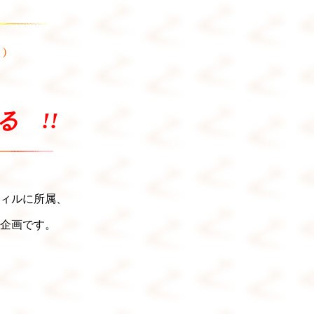
)
 !!
ィルに所属、
企画です。
。