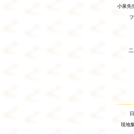
小泉先
フ
二
日
現地集