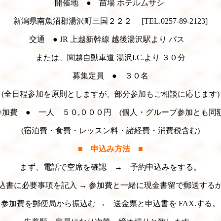
開催地 ● 苗場 ホテルムサシ
新潟県南魚沼郡湯沢町三国２２２ [TEL.0257-89-2123]
交通 ● JR 上越新幹線 越後湯沢駅より バス
または、関越自動車道 湯沢I.C.より ３０分
募集定員 ● ３０名
(全日程参加を原則としますが、部分参加もご相談に応じます)
参加費 ● 一人 ５０,０００円 (個人・グループ参加とも同額
(宿泊費・食費・レッスン料・諸経費・消費税含む)
■
申込み方法
■
まず、電話で空席を確認 → 予約申込みをする。
込書に必要事項を記入 → 参加費と一緒に現金書留で郵送する
参加費を郵便局から振込む → 送金票と申込書を FAX.する。