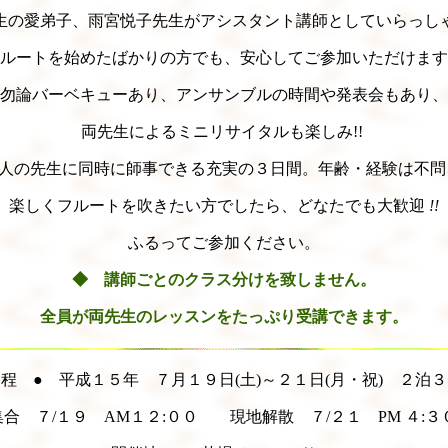
生の愛弟子、雨宮悦子先生がアシスタント講師としていらっし
ルートを始めたばかりの方でも、安心してご参加いただけます
勿論バーベキューあり、アンサンブルの時間や発表会もあり、
両先生によるミニリサイタルも楽しみ!!
人の先生に同時に師事できる充実の３日間。年齢・経験は不
楽しくフルートを吹きたい方でしたら、どなたでも大歓迎
!!
ふるってご参加ください。
◆ 講師ごとのクラス分けを致しません。
全員が両先生のレッスンをたっぷり受講できます。
程 ● 平成１５年 ７月１９日(土)～２１日(月・祝) ２泊
合 ７/１９ AM１２:００ 現地解散 ７/２１ PM ４:３