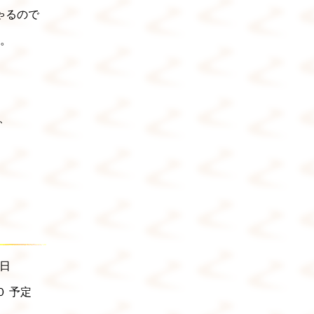
ゃるので
。
問、
３日
０ 予定