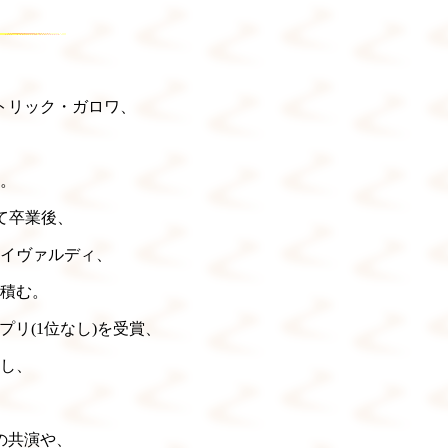
トリック・ガロワ、
事。
得て卒業後、
イヴァルディ、
積む。
プリ(1位なし)を受賞、
し、
。
の共演や、