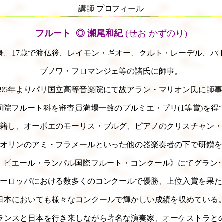
講師 プロフィール
フルート ◎ 瀬尾和紀
(せお かずのり)
身。17歳で渡仏後、レイモン・ギオー、クルト・レーデル、パ
ブノワ・フロマンジェ等の諸氏に師事。
995年よりパリ国立高等音楽院にて故アラン・マリオン氏に師
に同院フルート科を審査員満場一致のプルミエ・プリ(1等賞)を
籍し、オーボエのモーリス・ブルグ、ピアノのクリスチャン・
オリンのアミ・フラメールといった他の器楽奏者の下で研鑚を
ン・ピエール・ランパル国際フルート・コンクール》にてグラン･
ーロッパにおける数多くのコンクールで優勝、上位入賞を果た
日本においても様々なコンクールで輝かしい成績を収めている
ランスと日本を行き来しながら著名な演奏家、オーケストラと