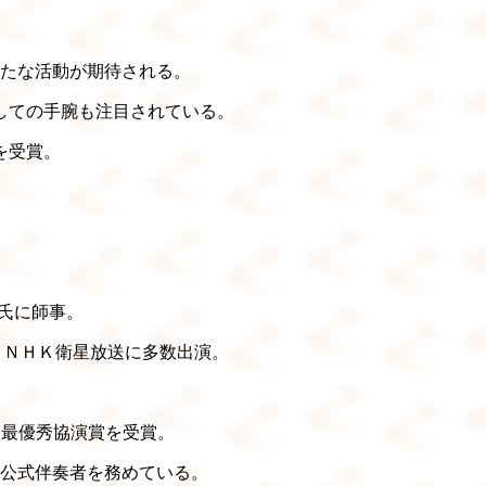
新たな活動が期待される。
しての手腕も注目されている。
賞を受賞。
氏に師事。
、ＮＨＫ衛星放送に多数出演。
り最優秀協演賞を受賞。
公式伴奏者を務めている。