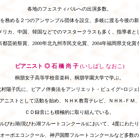
各地のフェスティバルへの出演多数。
監督を務める２つのアンサンブル団体を設立、多岐に渡る今後の
メリカ、中国、韓国などでのマスタークラスも多く、指導者と
年京都芸術祭賞、2000年北九州市民文化賞、2004年福岡県文化
ピアニスト ◎ 石 橋 尚 子
(いしばし なおこ)
桐朋女子高等学校音楽科、桐朋学園大学で学ぶ。
北村陽子氏に、ピアノ伴奏法をアンリエット・ピュイグ=ロジェ
アニストとして活動を始め、ＮＨＫ教育テレビ、ＮＨＫ-ＦＭ
ＣＤ録音にも積極的に取り組んでいる。
ルびわ湖(現びわ湖フルートコンクール)において、4度にわた
オーボエコンクール、神戸国際フルートコンクールなど多数の